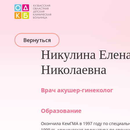
Вернуться
Никулина Елен
Николаевна
Врач акушер-гинеколог
Образование
Окончила КемГМА в 1997 году по специальн
1999 гг- клиническая ординатура по специ