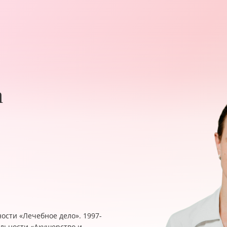
а
ости «Лечебное дело». 1997-
альности «Акушерство и